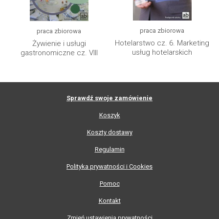
praca zbiorowa
praca zbiorowa
Hotelarstwo cz. 6. Marketing
Żywienie i usługi
usług hotelarskich
gastronomiczne cz. VIII
Sprawdź swoje zamówienie
Koszyk
Koszty dostawy
Regulamin
Polityka prywatności i Cookies
Pomoc
Kontakt
Zmień ustawienia prywatności