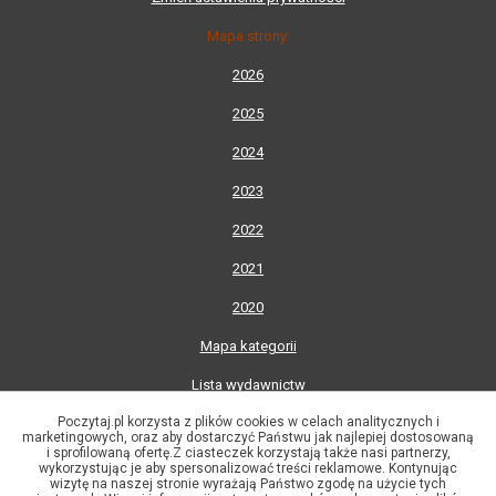
Mapa strony:
2026
2025
2024
2023
2022
2021
2020
Mapa kategorii
Lista wydawnictw
Poczytaj.pl korzysta z plików cookies w celach analitycznych i
Lista autorów
marketingowych, oraz aby dostarczyć Państwu jak najlepiej dostosowaną
i sprofilowaną ofertę.Z ciasteczek korzystają także nasi partnerzy,
© 2002-2026 Księgarnia Internetowa Poczytaj.pl
wykorzystując je aby spersonalizować treści reklamowe. Kontynując
"Dante" R. Gorączko, J. Kozłowski
wizytę na naszej stronie wyrażają Państwo zgodę na użycie tych