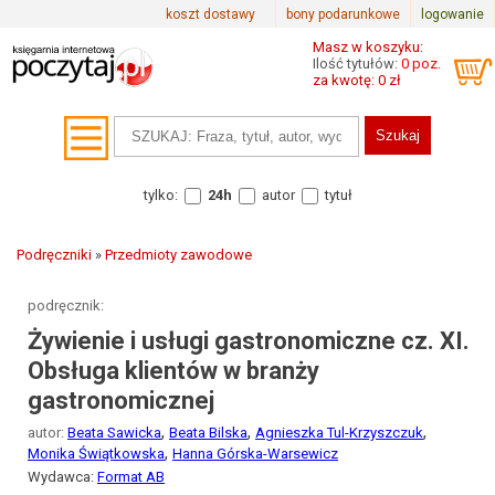
koszt dostawy
bony podarunkowe
logowanie
Masz w koszyku:
Ilość tytułów:
0 poz.
za kwotę: 0 zł
tylko:
24h
autor
tytuł
Podręczniki
»
Przedmioty zawodowe
podręcznik:
Żywienie i usługi gastronomiczne cz. XI.
Obsługa klientów w branży
gastronomicznej
,
,
,
autor:
Beata Sawicka
Beata Bilska
Agnieszka Tul-Krzyszczuk
,
Monika Świątkowska
Hanna Górska-Warsewicz
Wydawca:
Format AB