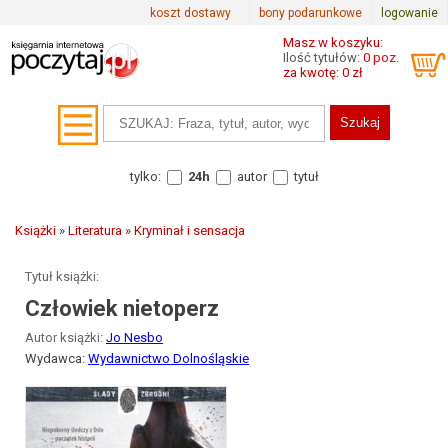
koszt dostawy
bony podarunkowe
logowanie
Masz w koszyku:
Ilość tytułów:
0 poz.
za kwotę: 0 zł
tylko:
24h
autor
tytuł
Książki
»
Literatura
»
Kryminał i sensacja
Tytuł książki:
Człowiek nietoperz
Autor książki:
Jo Nesbo
Wydawca:
Wydawnictwo Dolnośląskie