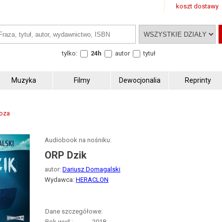
koszt dostawy
tylko:
24h
autor
tytuł
Muzyka
Filmy
Dewocjonalia
Reprinty
roza
Audiobook na nośniku:
ORP Dzik
autor:
Dariusz Domagalski
Wydawca:
HERACLON
Dane szczegółowe:
Rok wyd.:
2018