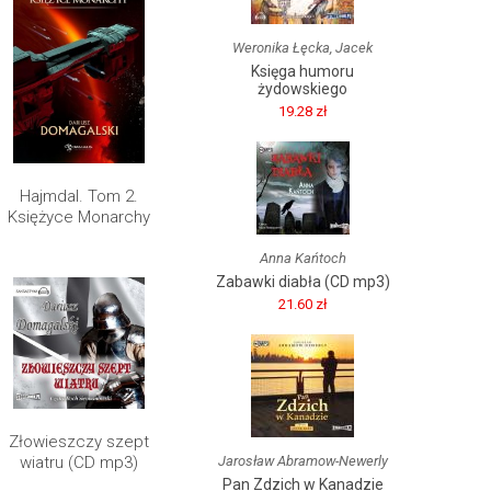
Weronika Łęcka, Jacek
Księga humoru
żydowskiego
19.28 zł
Hajmdal. Tom 2.
Księżyce Monarchy
Anna Kańtoch
Zabawki diabła (CD mp3)
21.60 zł
Złowieszczy szept
wiatru (CD mp3)
Jarosław Abramow-Newerly
Pan Zdzich w Kanadzie