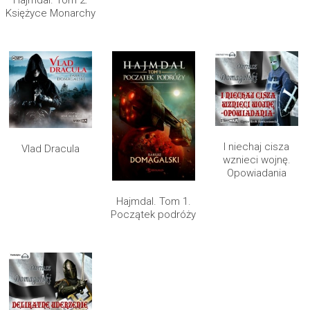
Hajmdal. Tom 2.
Księżyce Monarchy
I niechaj cisza
Vlad Dracula
wznieci wojnę.
Opowiadania
Hajmdal. Tom 1.
Początek podróży