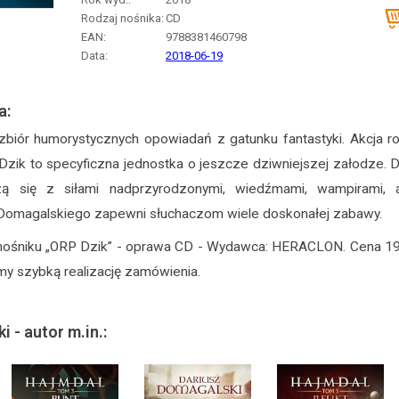
Rodzaj nośnika:
CD
EAN:
9788381460798
Data:
2018-06-19
a:
zbiór humorystycznych opowiadań z gatunku fantastyki. Akcja r
k to specyficzna jednostka o jeszcze dziwniejszej załodze. Dzi
ą się z siłami nadprzyrodzonymi, wiedźmami, wampirami, 
Domagalskiego zapewni słuchaczom wiele doskonałej zabawy.
nośniku „ORP Dzik” - oprawa CD - Wydawca: HERACLON. Cena 19
y szybką realizację zamówienia.
 - autor m.in.: