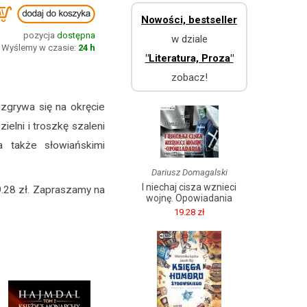
Nowości, bestseller
pozycja
dostępna
w dziale
Wyślemy w czasie:
24 h
"Literatura, Proza"
zobacz!
ozgrywa się na okręcie
elni i troszkę szaleni
a także słowiańskimi
Dariusz Domagalski
I niechaj cisza wznieci
.28 zł. Zapraszamy na
wojnę. Opowiadania
19.28 zł