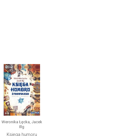
Weronika Łęcka, Jacek
Illg
Księga humoru