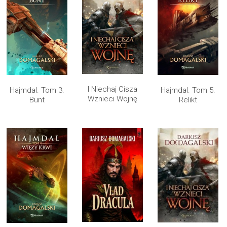
I Niechaj Cisza
Hajmdal. Tom 3.
Hajmdal. Tom 5.
Wznieci Wojnę
Bunt
Relikt