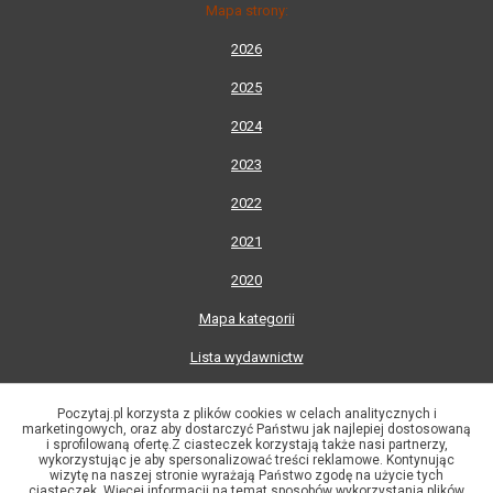
Mapa strony:
2026
2025
2024
2023
2022
2021
2020
Mapa kategorii
Lista wydawnictw
Lista autorów
Poczytaj.pl korzysta z plików cookies w celach analitycznych i
© 2002-2026 Księgarnia Internetowa Poczytaj.pl
marketingowych, oraz aby dostarczyć Państwu jak najlepiej dostosowaną
i sprofilowaną ofertę.Z ciasteczek korzystają także nasi partnerzy,
"Dante" R. Gorączko, J. Kozłowski
wykorzystując je aby spersonalizować treści reklamowe. Kontynując
ul. Ojcowska 1, 31-344 Kraków
wizytę na naszej stronie wyrażają Państwo zgodę na użycie tych
ciasteczek. Więcej informacji na temat sposobów wykorzystania plików