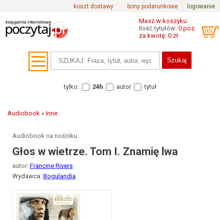
koszt dostawy
bony podarunkowe
logowanie
Masz w koszyku:
Ilość tytułów:
0 poz.
za kwotę: 0 zł
tylko:
24h
autor
tytuł
Audiobook
»
Inne
Audiobook na nośniku:
Głos w wietrze. Tom I. Znamię lwa
autor:
Francine Rivers
Wydawca:
Bogulandia