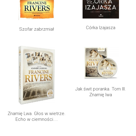
Córka Izajasza
Szofar zabrzmiał
Jak świt poranka. Tom III.
Znamię lwa
Znamię Lwa. Głos w wietrze.
Echo w ciemności....