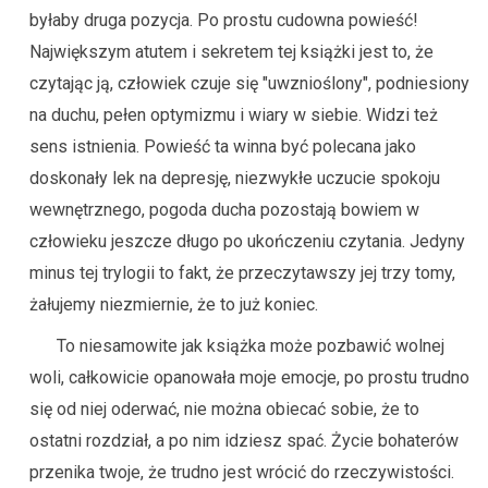
byłaby druga pozycja. Po prostu cudowna powieść!
Największym atutem i sekretem tej książki jest to, że
czytając ją, człowiek czuje się "uwznioślony", podniesiony
na duchu, pełen optymizmu i wiary w siebie. Widzi też
sens istnienia. Powieść ta winna być polecana jako
doskonały lek na depresję, niezwykłe uczucie spokoju
wewnętrznego, pogoda ducha pozostają bowiem w
człowieku jeszcze długo po ukończeniu czytania. Jedyny
minus tej trylogii to fakt, że przeczytawszy jej trzy tomy,
żałujemy niezmiernie, że to już koniec.
To niesamowite jak książka może pozbawić wolnej
woli, całkowicie opanowała moje emocje, po prostu trudno
się od niej oderwać, nie można obiecać sobie, że to
ostatni rozdział, a po nim idziesz spać. Życie bohaterów
przenika twoje, że trudno jest wrócić do rzeczywistości.