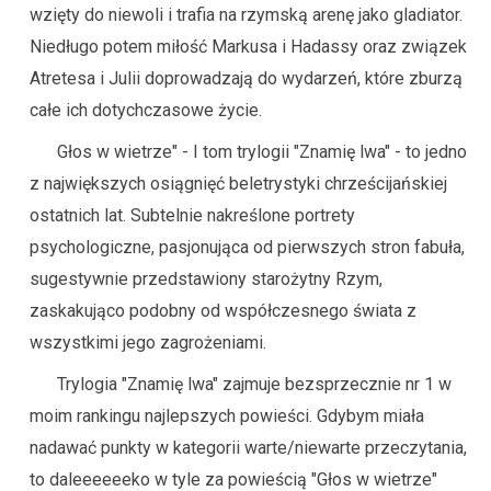
wzięty do niewoli i trafia na rzymską arenę jako gladiator.
Niedługo potem miłość Markusa i Hadassy oraz związek
Atretesa i Julii doprowadzają do wydarzeń, które zburzą
całe ich dotychczasowe życie.
Głos w wietrze" - I tom trylogii "Znamię lwa" - to jedno
z największych osiągnięć beletrystyki chrześcijańskiej
ostatnich lat. Subtelnie nakreślone portrety
psychologiczne, pasjonująca od pierwszych stron fabuła,
sugestywnie przedstawiony starożytny Rzym,
zaskakująco podobny od współczesnego świata z
wszystkimi jego zagrożeniami.
Trylogia "Znamię lwa" zajmuje bezsprzecznie nr 1 w
moim rankingu najlepszych powieści. Gdybym miała
nadawać punkty w kategorii warte/niewarte przeczytania,
to daleeeeeeko w tyle za powieścią "Głos w wietrze"