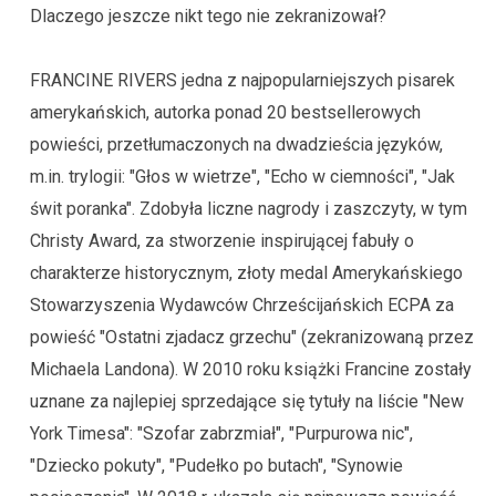
Dlaczego jeszcze nikt tego nie zekranizował?
FRANCINE RIVERS jedna z najpopularniejszych pisarek
amerykańskich, autorka ponad 20 bestsellerowych
powieści, przetłumaczonych na dwadzieścia języków,
m.in. trylogii: "Głos w wietrze", "Echo w ciemności", "Jak
świt poranka". Zdobyła liczne nagrody i zaszczyty, w tym
Christy Award, za stworzenie inspirującej fabuły o
charakterze historycznym, złoty medal Amerykańskiego
Stowarzyszenia Wydawców Chrześcijańskich ECPA za
powieść "Ostatni zjadacz grzechu" (zekranizowaną przez
Michaela Landona). W 2010 roku książki Francine zostały
uznane za najlepiej sprzedające się tytuły na liście "New
York Timesa": "Szofar zabrzmiał", "Purpurowa nic",
"Dziecko pokuty", "Pudełko po butach", "Synowie