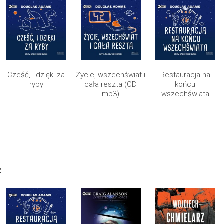
Cześć, i dzięki za
Życie, wszechświat i
Restauracja na
ryby
cała reszta (CD
końcu
mp3)
wszechświata
: