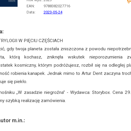
EAN:
9788382027716
Data:
2023-05-24
a:
TRYLOGII W PIĘCIU CZĘŚCIACH
cić, gdy twoja planeta została zniszczona z powodu niepotrzebn
eta, którą kochasz, zniknęła wskutek nieporozumienia 
statek kosmiczny, którym podróżujesz, rozbił się na odległej pla
tność robienia kanapek. Jednak mimo to Artur Dent zaczyna troch
je się piekło.
nośniku „W zasadzie niegroźna” - Wydawca: Storybox. Cena 29
y szybką realizację zamówienia.
utor m.in.: