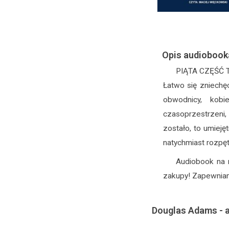
Opis audiobook
PIĄTA CZĘŚĆ 
Łatwo się zniechę
obwodnicy, kobi
czasoprzestrzeni, 
zostało, to umieję
natychmiast rozpętu
Audiobook na 
zakupy! Zapewniam
Douglas Adams - a