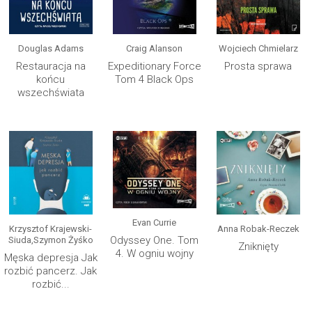
Douglas Adams
Craig Alanson
Wojciech Chmielarz
Restauracja na
Expeditionary Force
Prosta sprawa
końcu
Tom 4 Black Ops
wszechświata
Evan Currie
Krzysztof Krajewski-
Anna Robak-Reczek
Odyssey One. Tom
Siuda,Szymon Żyśko
Zniknięty
4. W ogniu wojny
Męska depresja Jak
rozbić pancerz. Jak
rozbić...