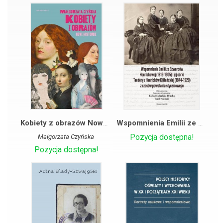
Kobiety z obrazów Nowe historie
Wspomnienia Emilii ze Szwarców Heurichowej (1819-1905) i jej córki Teodory z Heurichów Kiślańskiej
Małgorzata Czyńska
Pozycja dostępna!
Pozycja dostępna!