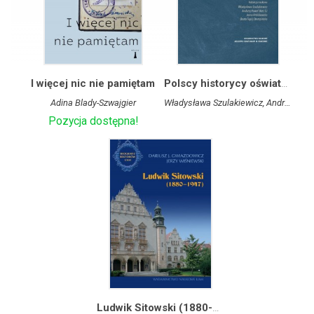
I więcej nic nie pamiętam
Polscy historycy oświaty i wychowania w XX i początkach XXI wieku. Portrety naukowe i wspomnieniowe
Adina Blady-Szwajgier
Władysława Szulakiewicz, Andrzej Paweł Bieś SJ, Anna Królikowska, Beata Topij-Stempińska
Pozycja dostępna!
Ludwik Sitowski (1880-1947)