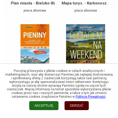
Plan miasta - Bielsko-Biała 1:20 000
Mapa turys. - Karkonosze, Góry Izerskie 1:35 000
praca zbiorowa
praca zbiorowa
Poczytaj.pl korzysta z plików cookies w celach analitycznych i
marketingowych, oraz aby dostarczyć Państwu jak najlepiej dostosowaną
i sprofilowaną ofertę.Z ciasteczek korzystają także nasi partnerzy,
wykorzystując je aby spersonalizować treści reklamowe. Kontynując
wizytę na naszej stronie wyrażają Państwo zgodę na użycie tych
Mapa turystyczna - Pieniny laminowana
Pociągiem na weekend
ciasteczek. Więcej informacji na temat sposobów wykorzystania plików
cookies przez nas i naszych partnerów, a także o tym jak zmienić
praca zbiorowa
Dariusz Sieczkowski
ustawienia cookies znajdziecie Państwo w
Polityce Prywatności
.
AKCEPTUJĘ
ODRZUĆ