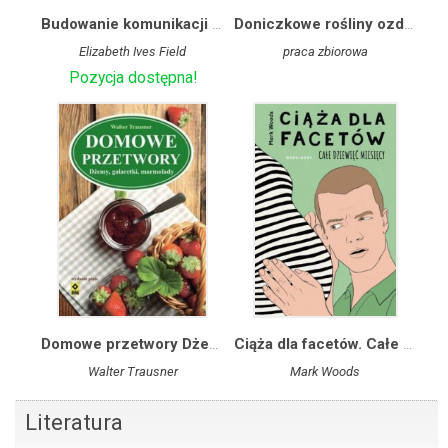
Budowanie komunikacji i samodzielności u dzieci w spektrum autyzmu. Strategie postępowania w przypadku języka minimalnego, echolalii i nietypowych zachowań
Doniczkowe rośliny ozdobne. Poradnik praktyczny
Elizabeth Ives Field
praca zbiorowa
Pozycja dostępna!
Domowe przetwory Dżemy galaretki marmolady
Ciąża dla facetów. Całe dziewięć miesięcy
Walter Trausner
Mark Woods
Literatura