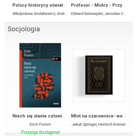
Polscy historycy oświaty i wychowania w XX i początkach XXI wieku. Portrety naukowe i wspomnieniowe
Profesor - Mistrz - Przyjaciel. Księga Jubileuszowa dedykowana ks. prof. dr. hab. Stanisławowi Kowalczykowi w 90. rocznicę urodzin
Władysława Szulakiewicz, Andrzej Paweł Bieś SJ, Anna Królikowska, Beata Topij-Stempińska
Edward Balawajder, Jarosław Charchuła, Arkadiusz Jabłoński
Socjologia
Niech się stanie człowiek: z psychologii etyki
Młot na czarownice- wersja introligatorska
Erich Fromm
Jakub Springer, Heinrich Kramer
Pozycja dostępna!