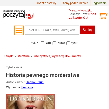
koszt dostawy
bony podarunkowe
logowanie
Masz w koszyku:
Ilość tytułów:
0 poz.
za kwotę: 0 zł
tylko:
24h
autor
tytuł
Książki
»
Literatura
»
Publicystyka, wywiady, dokumenty
Tytuł książki:
Historia pewnego morderstwa
Autor książki:
Danka Braun
Wydawca:
Prozami