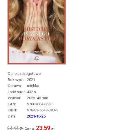
Dane szczegółowe:
Rok wyd.:
2021
Oprawa:
miękka
Ilość stron:
432
s.
Wymiar:
205x145 mm
EAN:
9788366473935
ISBN:
978-83-6647-393-5
Data:
2021-10-25
23.59
24.44 zł