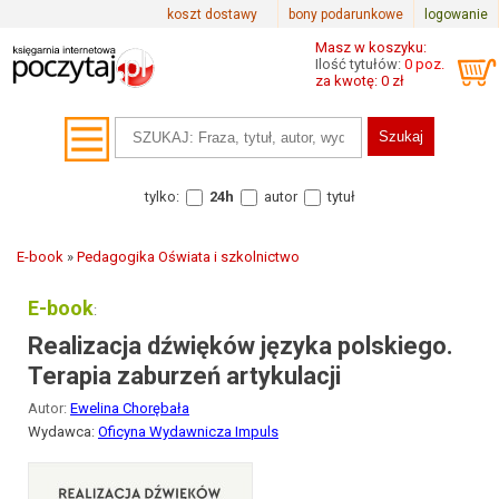
koszt dostawy
bony podarunkowe
logowanie
Masz w koszyku:
Ilość tytułów:
0 poz.
za kwotę: 0 zł
tylko:
24h
autor
tytuł
E-book
»
Pedagogika Oświata i szkolnictwo
E-book
:
Realizacja dźwięków języka polskiego.
Terapia zaburzeń artykulacji
Autor:
Ewelina Chorębała
Wydawca:
Oficyna Wydawnicza Impuls