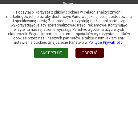
Pomoc
Poczytaj.pl korzysta z plików cookies w celach analitycznych i
Kontakt
marketingowych, oraz aby dostarczyć Państwu jak najlepiej dostosowaną
i sprofilowaną ofertę.Z ciasteczek korzystają także nasi partnerzy,
wykorzystując je aby spersonalizować treści reklamowe. Kontynując
Zmień ustawienia prywatności
wizytę na naszej stronie wyrażają Państwo zgodę na użycie tych
ciasteczek. Więcej informacji na temat sposobów wykorzystania plików
Mapa strony:
cookies przez nas i naszych partnerów, a także o tym jak zmienić
ustawienia cookies znajdziecie Państwo w
Polityce Prywatności
.
2026
AKCEPTUJĘ
ODRZUĆ
2025
2024
2023
2022
2021
2020
Mapa kategorii
Lista wydawnictw