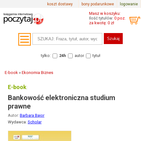
koszt dostawy
bony podarunkowe
logowanie
Masz w koszyku:
Ilość tytułów:
0 poz.
za kwotę: 0 zł
tylko:
24h
autor
tytuł
E-book
»
Ekonomia Biznes
E-book
:
Bankowość elektroniczna studium
prawne
Autor:
Barbara Bajor
Wydawca:
Scholar