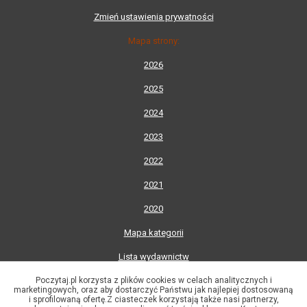
Zmień ustawienia prywatności
Mapa strony:
2026
2025
2024
2023
2022
2021
2020
Mapa kategorii
Lista wydawnictw
Poczytaj.pl korzysta z plików cookies w celach analitycznych i
Lista autorów
marketingowych, oraz aby dostarczyć Państwu jak najlepiej dostosowaną
i sprofilowaną ofertę.Z ciasteczek korzystają także nasi partnerzy,
© 2002-2026 Księgarnia Internetowa Poczytaj.pl