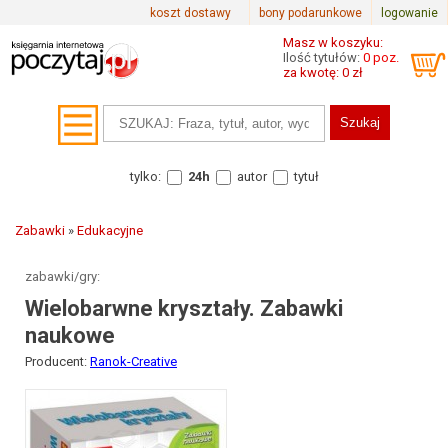
koszt dostawy
bony podarunkowe
logowanie
Masz w koszyku:
Ilość tytułów:
0 poz.
za kwotę: 0 zł
tylko:
24h
autor
tytuł
Zabawki
»
Edukacyjne
zabawki/gry:
Wielobarwne kryształy. Zabawki
naukowe
Producent:
Ranok-Creative