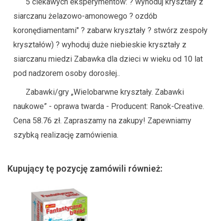
5 ciekawych eksperymentów: ? wyhoduj kryształy z
siarczanu żelazowo-amonowego ? ozdób
koronędiamentami" ? zabarw kryształy ? stwórz zespoły
kryształów) ? wyhoduj duże niebieskie kryształy z
siarczanu miedzi Zabawka dla dzieci w wieku od 10 lat
pod nadzorem osoby dorosłej..
Zabawki/gry „Wielobarwne kryształy. Zabawki
naukowe” - oprawa twarda - Producent: Ranok-Creative.
Cena 58.76 zł. Zapraszamy na zakupy! Zapewniamy
szybką realizację zamówienia.
Kupujący tę pozycję zamówili również: