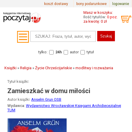
koszt dostawy
bony podarunkowe
logowanie
Masz w koszyku:
Ilość tytułów:
0 poz.
za kwotę: 0 zł
tylko:
24h
autor
tytuł
Książki
»
Religia
»
Życie Chrześcijańskie
»
modlitwy i rozważania
Tytuł książki:
Zamieszkać w domu miłości
Autor książki:
Anselm Grun OSB
Wydawca:
Wydawnictwo Wrocławskiej Księgarni Archidiecezjalnej
TUM