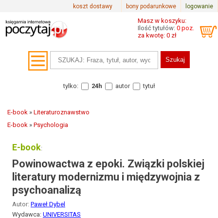
koszt dostawy
bony podarunkowe
logowanie
Masz w koszyku:
Ilość tytułów:
0 poz.
za kwotę: 0 zł
tylko:
24h
autor
tytuł
E-book
»
Literaturoznawstwo
E-book
»
Psychologia
E-book
:
Powinowactwa z epoki. Związki polskiej
literatury modernizmu i międzywojnia z
psychoanalizą
Autor:
Paweł Dybel
Wydawca:
UNIVERSITAS