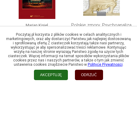
Polskie zmory. Psychoanaliza
Marian Kisiel
w międzywojniu Wybór...
Historia. Biografia. Literatura.
Poczytaj.pl korzysta z plików cookies w celach analitycznych i
Studia i szkice...
marketingowych, oraz aby dostarczyć Państwu jak najlepiej dostosowaną
i sprofilowaną ofertę.Z ciasteczek korzystają także nasi partnerzy,
wykorzystując je aby spersonalizować treści reklamowe. Kontynując
wizytę na naszej stronie wyrażają Państwo zgodę na użycie tych
ciasteczek. Więcej informacji na temat sposobów wykorzystania plików
cookies przez nas i naszych partnerów, a także o tym jak zmienić
ustawienia cookies znajdziecie Państwo w
Polityce Prywatności
.
Sprawdź swoje zamówienie
AKCEPTUJĘ
ODRZUĆ
Koszyk
Koszty dostawy
Regulamin
Polityka prywatności i Cookies
Pomoc
Kontakt