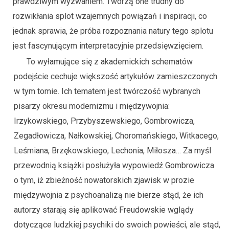
prawdziwym wyzwaniem. Tworzą one trudny do
rozwikłania splot wzajemnych powiązań i inspiracji, co
jednak sprawia, że próba rozpoznania natury tego splotu
jest fascynującym interpretacyjnie przedsięwzięciem.
To wyłamujące się z akademickich schematów
podejście cechuje większość artykułów zamieszczonych
w tym tomie. Ich tematem jest twórczość wybranych
pisarzy okresu modernizmu i międzywojnia:
Irzykowskiego, Przybyszewskiego, Gombrowicza,
Zegadłowicza, Nałkowskiej, Choromańskiego, Witkacego,
Leśmiana, Brzękowskiego, Lechonia, Miłosza… Za myśl
przewodnią książki posłużyła wypowiedź Gombrowicza
o tym, iż zbieżność nowatorskich zjawisk w prozie
międzywojnia z psychoanalizą nie bierze stąd, że ich
autorzy starają się aplikować Freudowskie wglądy
dotyczące ludzkiej psychiki do swoich powieści, ale stąd,