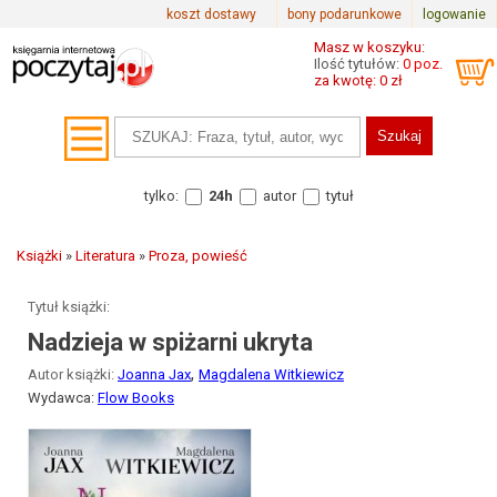
koszt dostawy
bony podarunkowe
logowanie
Masz w koszyku:
Ilość tytułów:
0 poz.
za kwotę: 0 zł
tylko:
24h
autor
tytuł
Książki
»
Literatura
»
Proza, powieść
Tytuł książki:
Nadzieja w spiżarni ukryta
,
Autor książki:
Joanna Jax
Magdalena Witkiewicz
Wydawca:
Flow Books