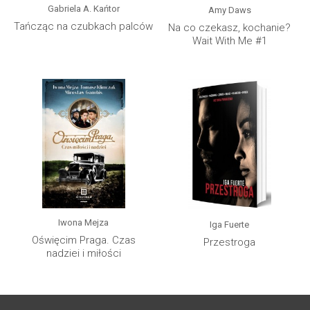
Gabriela A. Kańtor
Amy Daws
Tańcząc na czubkach palców
Na co czekasz, kochanie?
Wait With Me #1
Iwona Mejza
Iga Fuerte
Oświęcim Praga. Czas
Przestroga
nadziei i miłości