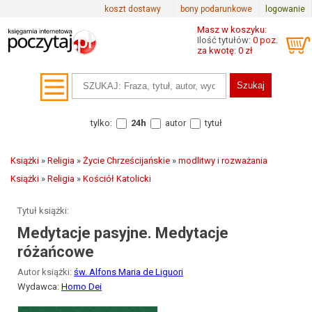
koszt dostawy
bony podarunkowe
logowanie
Masz w koszyku:
Ilość tytułów:
0 poz.
za kwotę: 0 zł
tylko:
24h
autor
tytuł
Książki
»
Religia
»
Życie Chrześcijańskie
»
modlitwy i rozważania
Książki
»
Religia
»
Kościół Katolicki
Tytuł książki:
Medytacje pasyjne. Medytacje
różańcowe
Autor książki:
św. Alfons Maria de Liguori
Wydawca:
Homo Dei