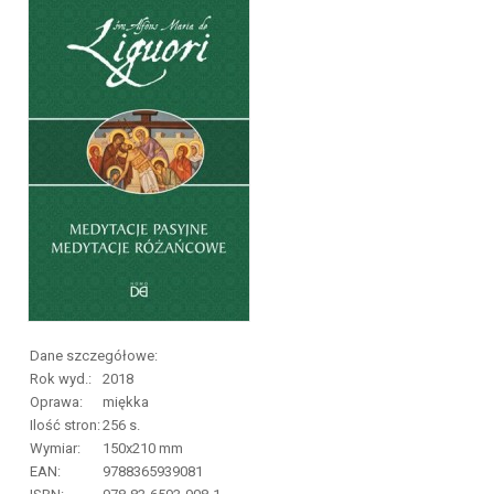
Dane szczegółowe:
Rok wyd.:
2018
Oprawa:
miękka
Ilość stron:
256
s.
Wymiar:
150x210 mm
EAN:
9788365939081