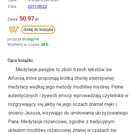
ISBN:
978-83-6593-908-1
Data:
2011-09-20
50.97
pozycja
dostępna
Wyślemy w czasie:
24 h
Opis książki:
Medytacje pasyjne to zbiór trzech tekstów św.
Alfonsa, które proponują krótką chwilę intensywnej
medytacji według jego metody modlitwy myślnej. Pełne
autentycznych i żywych emocji wprowadzają czytelnika w
rozgrywający się jakby na jego oczach dramat męki i
śmierci Jezusa, wzywając do umiłowania ukrzyżowanego
Pana. Medytacje różańcowe, zgodne z tradycyjnym
układem modlitwy różańcowej znanej w czasach św.