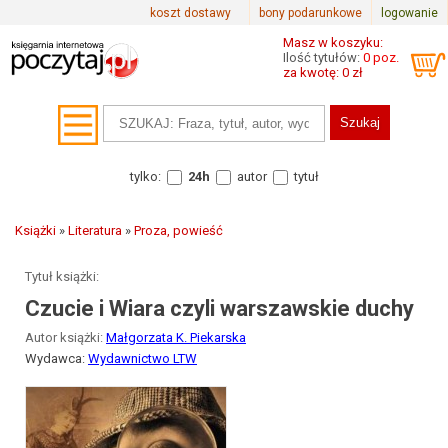
koszt dostawy
bony podarunkowe
logowanie
Masz w koszyku:
Ilość tytułów:
0 poz.
za kwotę: 0 zł
tylko:
24h
autor
tytuł
Książki
»
Literatura
»
Proza, powieść
Tytuł książki:
Czucie i Wiara czyli warszawskie duchy
Autor książki:
Małgorzata K. Piekarska
Wydawca:
Wydawnictwo LTW