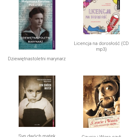
Licencja na dorosłość (CD
mp3)
Dziewiętnastoletni marynarz
Syn dwóch matek
Czucie i Wiara czyli