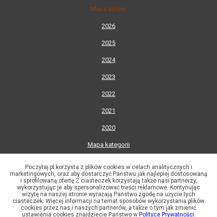
Mapa strony:
2026
2025
2024
2023
2022
2021
2020
Mapa kategorii
Lista wydawnictw
Poczytaj.pl korzysta z plików cookies w celach analitycznych i
marketingowych, oraz aby dostarczyć Państwu jak najlepiej dostosowaną
Lista autorów
i sprofilowaną ofertę.Z ciasteczek korzystają także nasi partnerzy,
wykorzystując je aby spersonalizować treści reklamowe. Kontynując
© 2002-2026 Księgarnia Internetowa Poczytaj.pl
wizytę na naszej stronie wyrażają Państwo zgodę na użycie tych
ciasteczek. Więcej informacji na temat sposobów wykorzystania plików
"Dante" R. Gorączko, J. Kozłowski
cookies przez nas i naszych partnerów, a także o tym jak zmienić
ul. Ojcowska 1, 31-344 Kraków
ustawienia cookies znajdziecie Państwo w
Polityce Prywatności
.