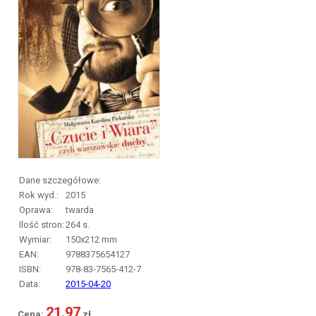
Dane szczegółowe:
Rok wyd.:
2015
Oprawa:
twarda
Ilość stron:
264
s.
Wymiar:
150x212 mm
EAN:
9788375654127
ISBN:
978-83-7565-412-7
Data:
2015-04-20
21.97