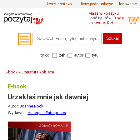
koszt dostawy
bony podarunkowe
logowanie
Masz w koszyku:
Ilość tytułów:
0 poz.
za kwotę: 0 zł
tylko:
24h
autor
tytuł
E-book
»
Literatura kobieca
E-book
:
Urzekłaś mnie jak dawniej
Autor:
Joanne Rock
Wydawca:
Harlequin Enterprises