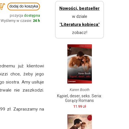
Nowości, bestseller
pozycja
dostępna
w dziale
Wyślemy w czasie:
24 h
"Literatura kobieca"
zobacz!
ednemu już klientowi
izzi chce, żeby jego
o siostra. Amy usiłuje
rwale nie zaszkodzi.
Karen Booth
Kąpiel, deser, seks. Seria:
Gorący Romans
11.99 zł
.99 zł. Zapraszamy na