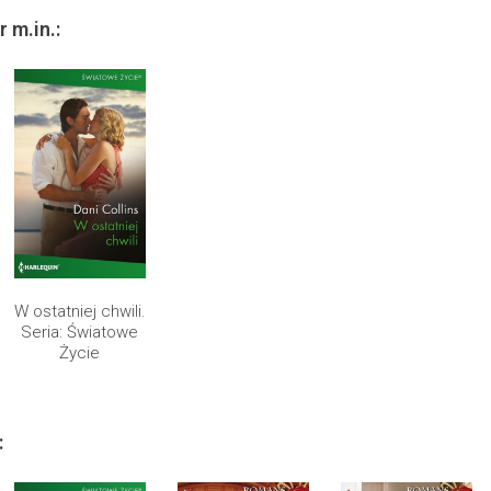
r m.in.:
W ostatniej chwili.
Seria: Światowe
Życie
: