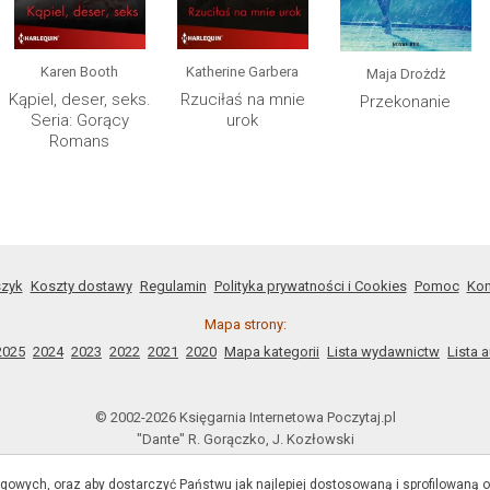
Karen Booth
Katherine Garbera
Maja Drożdż
Kąpiel, deser, seks.
Rzuciłaś na mnie
Przekonanie
Seria: Gorący
urok
Romans
zyk
Koszty dostawy
Regulamin
Polityka prywatności i Cookies
Pomoc
Kon
Mapa strony:
2025
2024
2023
2022
2021
2020
Mapa kategorii
Lista wydawnictw
Lista 
© 2002-2026 Księgarnia Internetowa Poczytaj.pl
"Dante" R. Gorączko, J. Kozłowski
ul. Ojcowska 1, 31-344 Kraków
Konto Bankowe nr: 66114020040000330286826476
ngowych, oraz aby dostarczyć Państwu jak najlepiej dostosowaną i sprofilowaną of