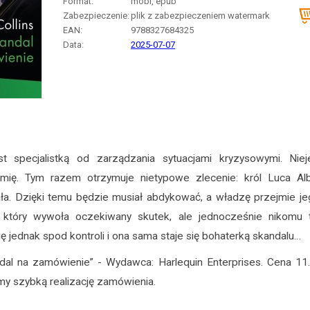
Format:
mobi, epub
Zabezpieczenie:
plik z zabezpieczeniem watermark
EAN:
9788327684325
Data:
2025-07-07
st specjalistką od zarządzania sytuacjami kryzysowymi. Niej
imię. Tym razem otrzymuje nietypowe zlecenie: król Luca Alb
ła. Dzięki temu będzie musiał abdykować, a władzę przejmie jeg
, który wywoła oczekiwany skutek, ale jednocześnie nikomu t
ę jednak spod kontroli i ona sama staje się bohaterką skandalu…
dal na zamówienie” - Wydawca: Harlequin Enterprises. Cena 11
y szybką realizację zamówienia.