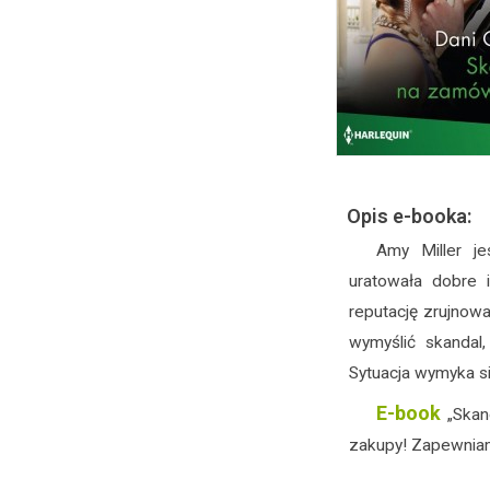
Opis e-booka:
Amy Miller je
uratowała dobre 
reputację zrujnowa
wymyślić skandal
Sytuacja wymyka si
E-book
„Skan
zakupy! Zapewniam