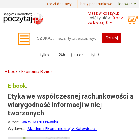
koszt dostawy
bony podarunkowe
logowanie
Masz w koszyku:
Ilość tytułów:
0 poz.
za kwotę: 0 zł
tylko:
24h
autor
tytuł
E-book
»
Ekonomia Biznes
E-book
:
Etyka we współczesnej rachunkowości a
wiarygodność informacji w niej
tworzonych
Autor:
Ewa W. Maruszewska
Wydawca:
Akademii Ekonomicznej w Katowicach