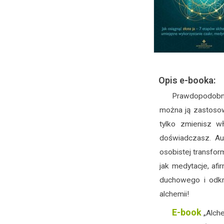
Opis e-booka:
Prawdopodobnie
można ją zastoso
tylko zmienisz w
doświadczasz. Au
osobistej transfor
jak medytacje, afi
duchowego i odkry
alchemii!
E-book
„Alche