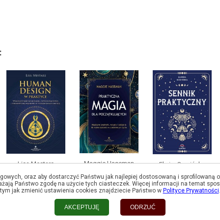
:
Maggie Haseman
Lisa Mestars
Elwira Sowińska
Praktyczna magia
Human Design w
Sennik praktyczny
ngowych, oraz aby dostarczyć Państwu jak najlepiej dostosowaną i sprofilowaną of
ażają Państwo zgodę na użycie tych ciasteczek. Więcej informacji na temat spos
dla początkujących
praktyce
tym jak zmienić ustawienia cookies znajdziecie Państwo w
Polityce Prywatności
AKCEPTUJĘ
ODRZUĆ