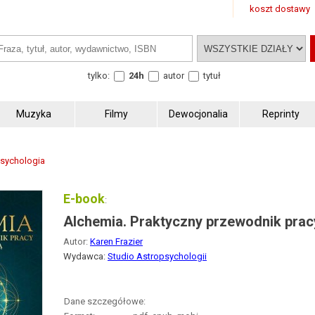
koszt dostawy
tylko:
24h
autor
tytuł
Muzyka
Filmy
Dewocjonalia
Reprinty
psychologia
E-book
:
Alchemia. Praktyczny przewodnik pracy
Autor:
Karen Frazier
Wydawca:
Studio Astropsychologii
Dane szczegółowe: