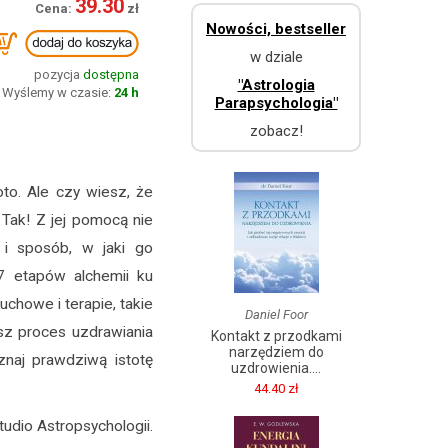
39.30
Nowości, bestseller
w dziale
pozycja
dostępna
"Astrologia
Wyślemy w czasie:
24 h
Parapsychologia"
zobacz!
to. Ale czy wiesz, że
Tak! Z jej pomocą nie
 i sposób, w jaki go
 7 etapów alchemii ku
uchowe i terapie, takie
Daniel Foor
esz proces uzdrawiania
Kontakt z przodkami
narzędziem do
znaj prawdziwą istotę
uzdrowienia....
44.40 zł
udio Astropsychologii.