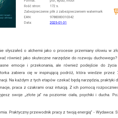
Format:
pdf, epub, mobi
Ilość stron:
172
s.
Zabezpieczenie:
plik z zabezpieczeniem watermark
EAN:
9788383010342
Data:
2025-01-31
 słyszałeś o alchemii jako o procesie przemiany ołowiu w zło
wać również jako skuteczne narzędzie do rozwoju duchowego? 
łasne emocje i przekonania, ale również podejście do życia
torka zabiera cię w inspirującą podróż, która wiedzie przez
macji. Na każdym z tych etapów czekać będą narzędzia, praktyki d
rmacje, praca z czakrami oraz intuicją. Z ich pomocą rozpoczni
jesz swoje „złote ja” na poziomie ciała, psychiki i ducha. Po
mia. Praktyczny przewodnik pracy z twoją energią” - Wydawca: St