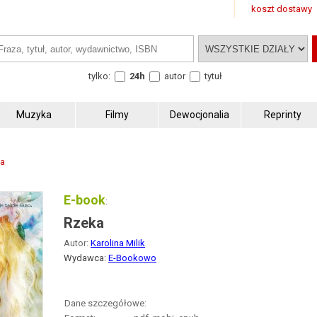
koszt dostawy
tylko:
24h
autor
tytuł
Muzyka
Filmy
Dewocjonalia
Reprinty
ca
E-book
:
Rzeka
Autor:
Karolina Milik
Wydawca:
E-Bookowo
Dane szczegółowe: