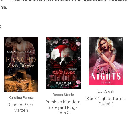
nia.
:
E.J. Arosh
Becca Steele
Karolina Perera
Black Nights. Tom 1.
Ruthless Kingdom.
Część 1
Rancho Rzeki
Boneyard Kings.
Marzeń
Tom 3