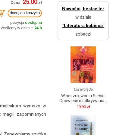
25.00
Nowości, bestseller
w dziale
pozycja
dostępna
"Literatura kobieca"
Wyślemy w czasie:
24 h
zobacz!
Ula Molęda
W poszukiwaniu Siebie.
Opowieść o odkrywaniu...
pamiętnikom wyruszy w
19.90 zł
t magii, zapomnianych
y! Zapewniamy szybką