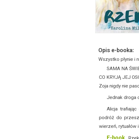
Opis e-booka:
Wszystko płynie i n
SAMA NA ŚWI
CO KRYJĄ JEJ OS
Zoja nigdy nie pa
Jednak droga do
Alicja trafia
podróż do przeszł
wierzeń, rytuałów i
E-book
„Rzek