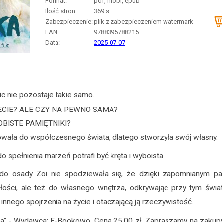
Format:
pdf, mobi, epub
Ilość stron:
369
s.
Zabezpieczenie:
plik z zabezpieczeniem watermark
EAN:
9788395788215
Data:
2025-07-07
ic nie pozostaje takie samo.
ECIE? ALE CZY NA PEWNO SAMA?
OBISTE PAMIĘTNIKI?
sowała do współczesnego świata, dlatego stworzyła swój własny.
 spełnienia marzeń potrafi być kręta i wyboista.
jąc do osady Zoi nie spodziewała się, że dzięki zapomnianym 
ości, ale też do własnego wnętrza, odkrywając przy tym świa
 innego spojrzenia na życie i otaczającą ją rzeczywistość.
a” - Wydawca: E-Bookowo. Cena 25.00 zł. Zapraszamy na zakup