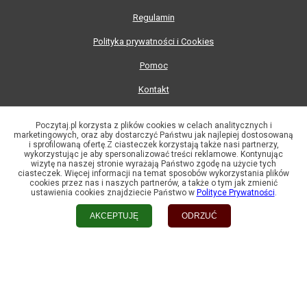
Regulamin
Polityka prywatności i Cookies
Pomoc
Kontakt
Zmień ustawienia prywatności
Poczytaj.pl korzysta z plików cookies w celach analitycznych i
marketingowych, oraz aby dostarczyć Państwu jak najlepiej dostosowaną
Mapa strony:
i sprofilowaną ofertę.Z ciasteczek korzystają także nasi partnerzy,
wykorzystując je aby spersonalizować treści reklamowe. Kontynując
2026
wizytę na naszej stronie wyrażają Państwo zgodę na użycie tych
ciasteczek. Więcej informacji na temat sposobów wykorzystania plików
cookies przez nas i naszych partnerów, a także o tym jak zmienić
2025
ustawienia cookies znajdziecie Państwo w
Polityce Prywatności
.
2024
AKCEPTUJĘ
ODRZUĆ
2023
2022
2021
2020