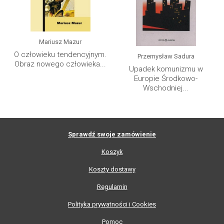
Mariusz Mazur
O człowieku tendencyjnym.
Przemysław Sadura
Obraz nowego człowieka...
Upadek komunizmu w
Europie Środkowo-
Wschodniej...
Sprawdź swoje zamówienie
Koszyk
Koszty dostawy
Regulamin
Polityka prywatności i Cookies
Pomoc