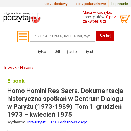
koszt dostawy
bony podarunkowe
logowanie
Masz w koszyku:
Ilość tytułów:
0 poz.
za kwotę: 0 zł
tylko:
24h
autor
tytuł
E-book
»
Historia
E-book
:
Homo Homini Res Sacra. Dokumentacja
historyczna spotkań w Centrum Dialogu
w Paryżu (1973-1989). Tom 1: grudzień
1973 – kwiecień 1975
Wydawca:
Uniwersytetu Jana Kochanowskiego