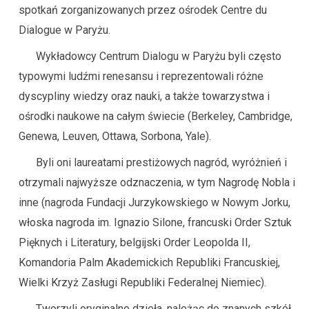
spotkań zorganizowanych przez ośrodek Centre du
Dialogue w Paryżu.
Wykładowcy Centrum Dialogu w Paryżu byli często
typowymi ludźmi renesansu i reprezentowali różne
dyscypliny wiedzy oraz nauki, a także towarzystwa i
ośrodki naukowe na całym świecie (Berkeley, Cambridge,
Genewa, Leuven, Ottawa, Sorbona, Yale).
Byli oni laureatami prestiżowych nagród, wyróżnień i
otrzymali najwyższe odznaczenia, w tym Nagrodę Nobla i
inne (nagroda Fundacji Jurzykowskiego w Nowym Jorku,
włoska nagroda im. Ignazio Silone, francuski Order Sztuk
Pięknych i Literatury, belgijski Order Leopolda II,
Komandoria Palm Akademickich Republiki Francuskiej,
Wielki Krzyż Zasługi Republiki Federalnej Niemiec).
Tworzyli oryginalne dzieła, należąc do znanych szkół