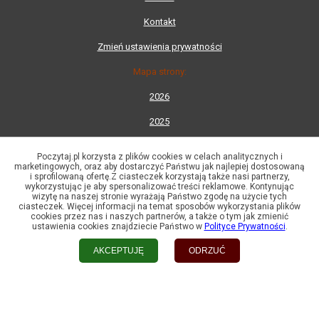
Kontakt
Zmień ustawienia prywatności
Mapa strony:
2026
2025
2024
Poczytaj.pl korzysta z plików cookies w celach analitycznych i
marketingowych, oraz aby dostarczyć Państwu jak najlepiej dostosowaną
2023
i sprofilowaną ofertę.Z ciasteczek korzystają także nasi partnerzy,
wykorzystując je aby spersonalizować treści reklamowe. Kontynując
2022
wizytę na naszej stronie wyrażają Państwo zgodę na użycie tych
ciasteczek. Więcej informacji na temat sposobów wykorzystania plików
cookies przez nas i naszych partnerów, a także o tym jak zmienić
2021
ustawienia cookies znajdziecie Państwo w
Polityce Prywatności
.
2020
AKCEPTUJĘ
ODRZUĆ
Mapa kategorii
Lista wydawnictw