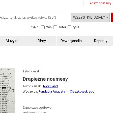
koszt dostawy
tylko:
24h
autor
tytuł
Muzyka
Filmy
Dewocjonalia
Reprinty
Tytuł książki:
Drapieżne noumeny
Autor książki:
Nick Land
Wydawca:
Fundacja Augusta hr. Cieszkowskiego
Dane szczegółowe:
Rok wyd.:
2026