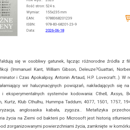
Ilość stron:
524
s.
Wymiar:
155x235 mm
EAN:
9788368201239
ISBN:
978-83-68201-23-9
Data:
2026-06-18
ałdują się w osobliwy gatunek, łącząc różnorodne źródła z filozof
fikcji (Immanuel Kant, William Gibson, Deleuze?Guattari, Norbe
minator i Czas Apokalipsy, Antonin Artaud, H.P. Lovecraft...). W
ałamiający wir halucynacyjnych powiązań, nakładających się n
i eksperymentalnych systemów kodowania: Cthell, Axsys, B
n, Kurtz, Klub Cthulhu, Hummpa Taddum; 4077, 1501, 1757, 194
ryzacja, anglosaska kabała, zygoza... Metafizyka przech
ia życia na Ziemi od bakterii po Microsoft jest historią stłumien
ę pod zorganizowanymi powierzchniami życia, zamknięte w komórk