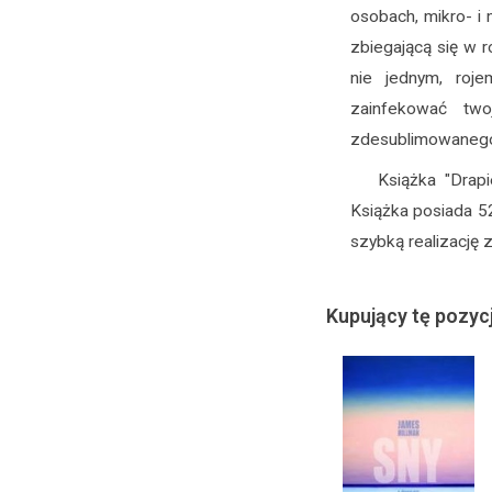
osobach, mikro- i
zbiegającą się w r
nie jednym, roje
zainfekować tw
zdesublimowanego 
Książka "Drap
Książka posiada 5
szybką realizację 
Kupujący tę pozyc