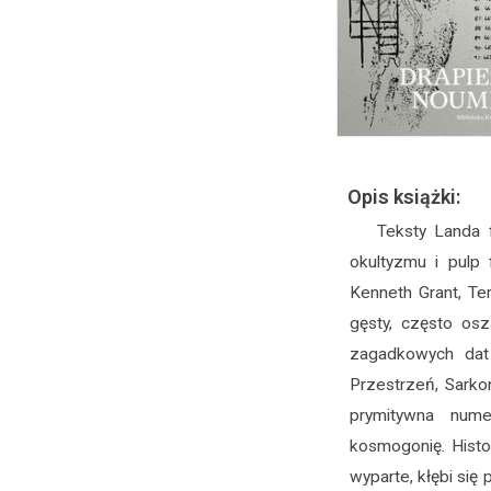
Opis książki:
Teksty Landa f
okultyzmu i pulp 
Kenneth Grant, Ter
gęsty, często osz
zagadkowych dat 
Przestrzeń, Sarko
prymitywna nume
kosmogonię. Histor
wyparte, kłębi si