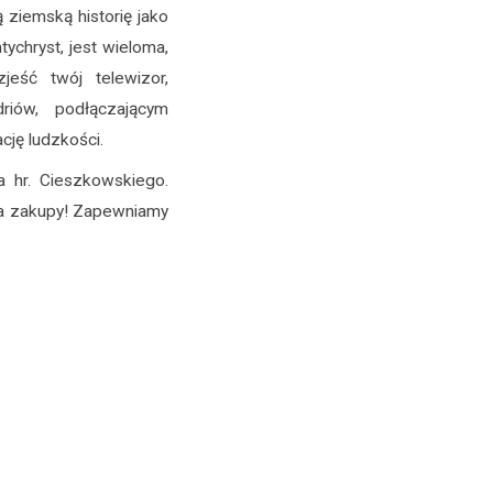
 ziemską historię jako
ychryst, jest wieloma,
jeść twój telewizor,
iów, podłączającym
ję ludzkości.
 hr. Cieszkowskiego.
na zakupy! Zapewniamy