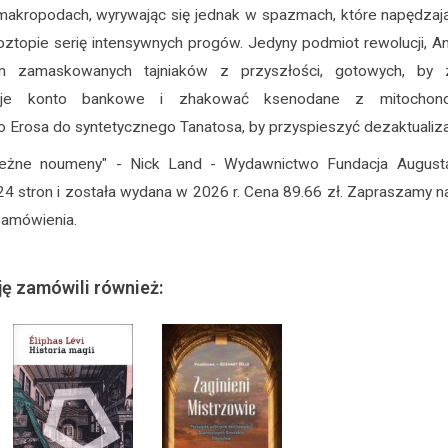
 makropodach, wyrywając się jednak w spazmach, które napędzają
oztopie serię intensywnych progów. Jedyny podmiot rewolucji, Ant
m zamaskowanych tajniaków z przyszłości, gotowych, by z
oje konto bankowe i zhakować ksenodane z mitochondr
Erosa do syntetycznego Tanatosa, by przyspieszyć dezaktualizac
ieżne noumeny" - Nick Land - Wydawnictwo Fundacja Augusta
24 stron i została wydana w 2026 r. Cena 89.66 zł. Zapraszamy 
zamówienia.
ję zamówili również: