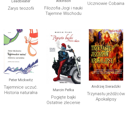
Atkinson
Leadbeater
Uczniowie Cobaina
Filozofia Jogi i nauki
Zarys teozofii
Tajemne Wschodu
Peter Mickwitz
Andrzej Sieradzki
Tajemnice uczuć.
Marcin Pełka
Historia naturalna
Trzynastu jeźdźców
Pogięte bajki
Apokalipsy
Ostatnie zlecenie