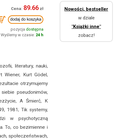
89.66
Nowości, bestseller
w dziale
"Książki inne"
pozycja
dostępna
Wyślemy w czasie:
24 h
zobacz!
ii, literatury, nauki,
rt Wiener, Kurt Gödel,
 rezultacie otrzymujemy
a siebie pseudonimów,
ezżycie, A Śmierć, K
9, 1981; Tik systemy,
odzi w psychotyczną
ia. To, co bezimienne i
ach, społeczeństwach,