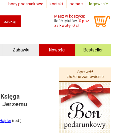
bony podarunkowe
kontakt
pomoc
logowanie
Masz w koszyku:
Ilość tytułów:
0 poz.
za kwotę: 0 zł
Zabawki
Nowości
Bestseller
Sprawdź
złożone zamówienie
 Księga
i Jerzemu
Hajder
(red.)