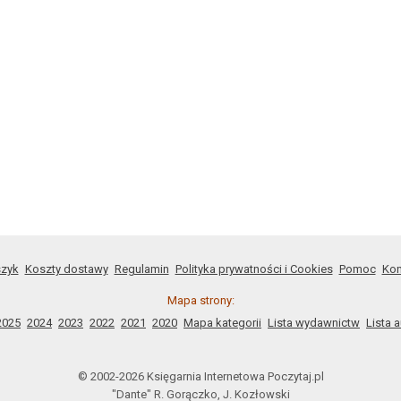
zyk
Koszty dostawy
Regulamin
Polityka prywatności i Cookies
Pomoc
Kon
Mapa strony:
2025
2024
2023
2022
2021
2020
Mapa kategorii
Lista wydawnictw
Lista 
© 2002-2026 Księgarnia Internetowa Poczytaj.pl
"Dante" R. Gorączko, J. Kozłowski