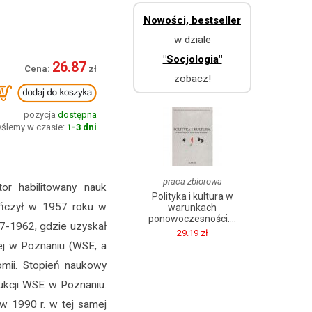
Nowości, bestseller
w dziale
"Socjologia"
26.87
zobacz!
pozycja
dostępna
ślemy w czasie:
1-3 dni
praca zbiorowa
or habilitowany nauk
Polityka i kultura w
ończył w 1957 roku w
warunkach
ponowoczesności....
7-1962, gdzie uzyskał
29.19 zł
j w Poznaniu (WSE, a
mii. Stopień naukowy
ukcji WSE w Poznaniu.
w 1990 r. w tej samej