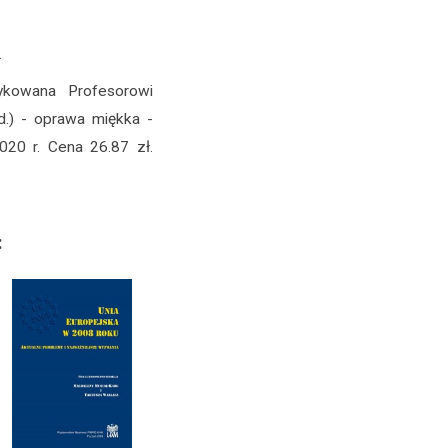
.
ykowana Profesorowi
d.) - oprawa miękka -
20 r. Cena 26.87 zł.
: