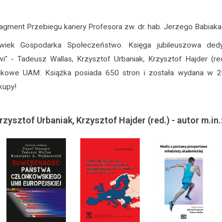
ragment Przebiegu kariery Profesora zw. dr. hab. Jerzego Babiaka
owiek Gospodarka Społeczeństwo. Księga jubileuszowa ded
" - Tadeusz Wallas, Krzysztof Urbaniak, Krzysztof Hajder (re
owe UAM. Książka posiada 650 stron i została wydana w 20
kupy!
zysztof Urbaniak, Krzysztof Hajder (red.) - autor m.in.