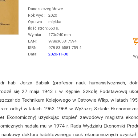
Dane szczegółowe:
Rok wyd.:
2020
Oprawa:
miękka
Ilość stron:
650
s.
Wymiar:
170x240 mm
EAN:
9788365817594
ISBN:
978-83-6581-759-4
Data:
2020-11-30
Wy
dr hab. Jerzy Babiak (profesor nauk humanistycznych, dokt
rodził się 27 maja 1943 r. w Kępnie. Szkołę Podstawową uk
zczał do Technikum Kolejowego w Ostrowie Wlkp. w latach 195
yższe odbył w latach 1963-1968 w Wyższej Szkole Ekonomiczne
tet Ekonomiczny) uzyskując stopień zawodowy magistra ekono
nomicznych nadała mu w 1974 r. Rada Wydziału Ekonomiki Prod
 naukowy doktora habilitowanego nauk ekonomicznych uzyskał 