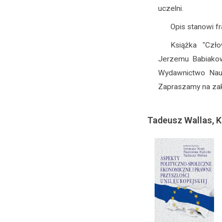
uczelni.
Opis stanowi f
Książka "Czł
Jerzemu Babiakowi
Wydawnictwo Nauk
Zapraszamy na za
Tadeusz Wallas, Kr