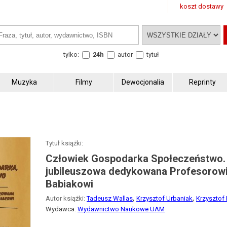
koszt dostawy
tylko:
24h
autor
tytuł
Muzyka
Filmy
Dewocjonalia
Reprinty
Tytuł książki:
Człowiek Gospodarka Społeczeństwo.
jubileuszowa dedykowana Profesorow
Babiakowi
,
,
Autor książki:
Tadeusz Wallas
Krzysztof Urbaniak
Krzysztof 
Wydawca:
Wydawnictwo Naukowe UAM